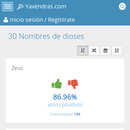
Toggle sidebar
Yavendras.com
Inicio sesión
/ Regístrate
30 Nombres de dioses
Zeus
86.96%
votos positivos
Votos totales:
184