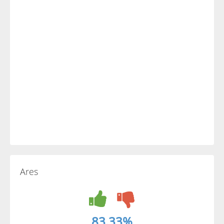
Ares
83.33%