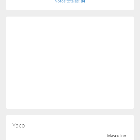
Votos totales:
84
Yaco
Masculino