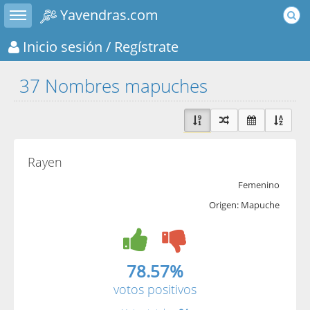
Toggle sidebar
Yavendras.com
Inicio sesión
/ Regístrate
37 Nombres mapuches
Rayen
Femenino
Origen: Mapuche
78.57%
votos positivos