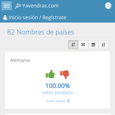
Toggle sidebar
Yavendras.com
Inicio sesión
/ Regístrate
82 Nombres de países
Alemania
100.00%
votos positivos
Votos totales:
3