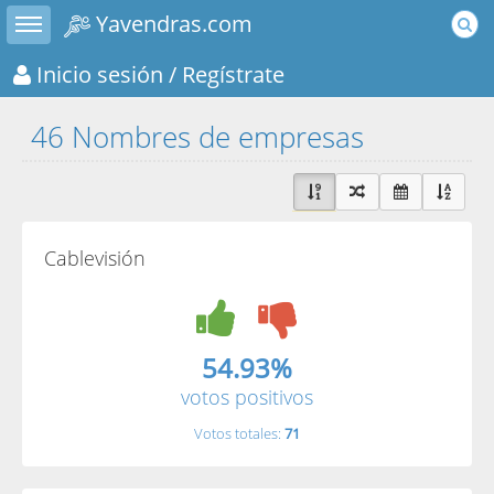
Toggle sidebar
Yavendras.com
Inicio sesión
/ Regístrate
46 Nombres de empresas
Cablevisión
54.93%
votos positivos
Votos totales:
71