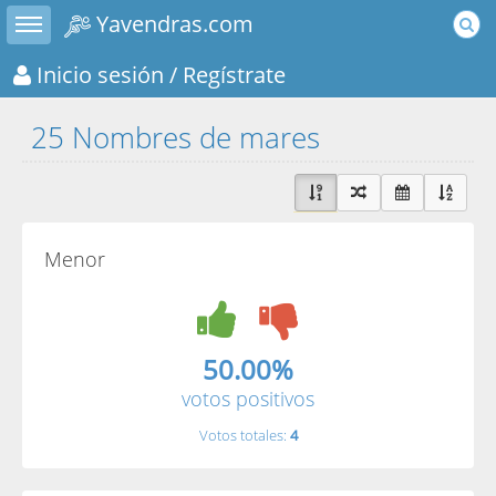
Toggle sidebar
Yavendras.com
Inicio sesión
/ Regístrate
25 Nombres de mares
Menor
50.00%
votos positivos
Votos totales:
4