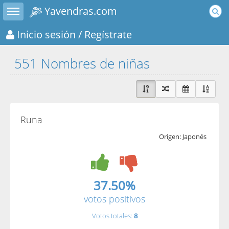
Toggle sidebar
Yavendras.com
Inicio sesión
/ Regístrate
551 Nombres de niñas
Runa
Origen: Japonés
37.50%
votos positivos
Votos totales:
8