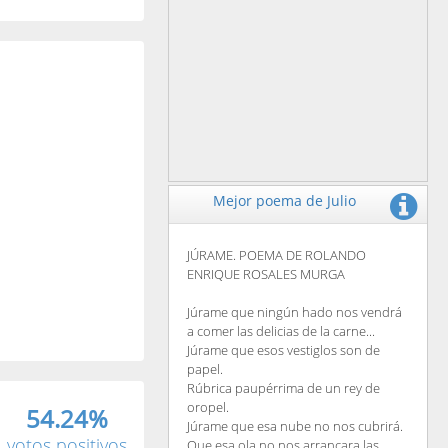
Mejor poema de Julio
JÚRAME. POEMA DE ROLANDO
ENRIQUE ROSALES MURGA
Júrame que ningún hado nos vendrá
a comer las delicias de la carne...
Júrame que esos vestiglos son de
papel.
Rúbrica paupérrima de un rey de
oropel.
54.24%
Júrame que esa nube no nos cubrirá.
votos positivos
Que esa ola no nos arrancara las