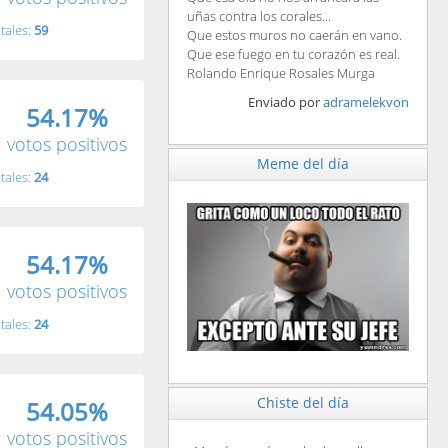
uñas contra los corales...
tales:
59
Que estos muros no caerán en vano.
Que ese fuego en tu corazón es real.
Rolando Enrique Rosales Murga
Enviado por
adramelekvon
54.17%
votos positivos
Meme del día
tales:
24
54.17%
votos positivos
tales:
24
Chiste del día
54.05%
votos positivos