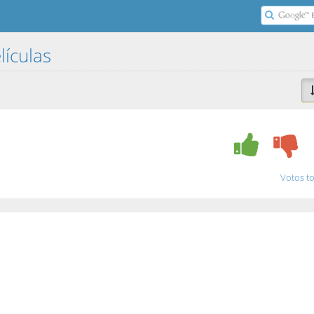
lículas
Votos to