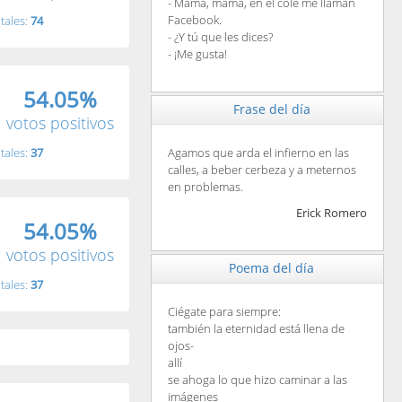
- Mamá, mamá, en el cole me llaman
Facebook.
tales:
74
- ¿Y tú que les dices?
- ¡Me gusta!
54.05%
Frase del día
votos positivos
tales:
37
Agamos que arda el infierno en las
calles, a beber cerbeza y a meternos
en problemas.
Erick Romero
54.05%
votos positivos
Poema del día
tales:
37
Ciégate para siempre:
también la eternidad está llena de
ojos-
allí
se ahoga lo que hizo caminar a las
imágenes