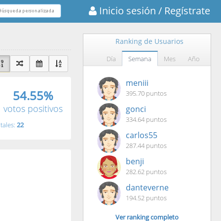
Inicio sesión
/ Regístrate
Ranking de Usuarios
Día
Semana
Mes
Año
meniii
54.55%
395.70 puntos
votos positivos
gonci
334.64 puntos
tales:
22
carlos55
287.44 puntos
benji
282.62 puntos
danteverne
194.52 puntos
Ver ranking completo