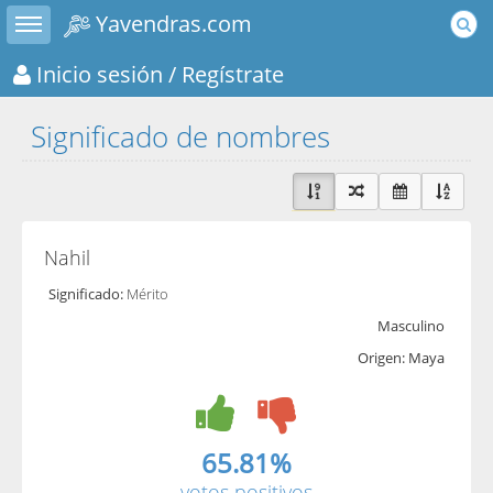
Toggle sidebar
Yavendras.com
Inicio sesión
/ Regístrate
Significado de nombres
Nahil
Significado:
Mérito
Masculino
Origen: Maya
65.81%
votos positivos