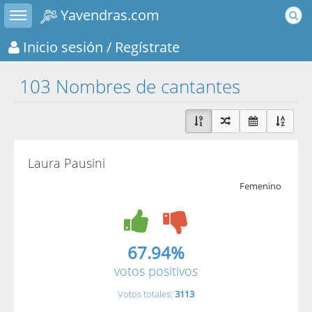
Toggle sidebar
Yavendras.com
Inicio sesión
/ Regístrate
103 Nombres de cantantes
Laura Pausini
Femenino
67.94%
votos positivos
Votos totales:
3113