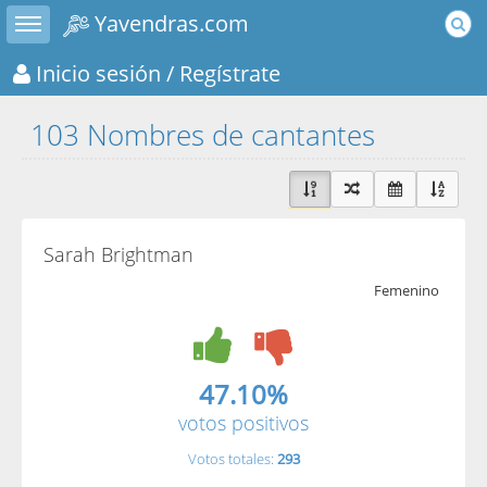
Toggle sidebar
Yavendras.com
Inicio sesión
/ Regístrate
103 Nombres de cantantes
Sarah Brightman
Femenino
47.10%
votos positivos
Votos totales:
293