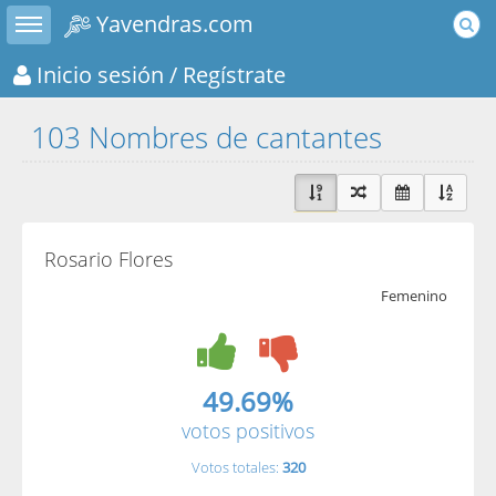
Toggle sidebar
Yavendras.com
Inicio sesión
/ Regístrate
103 Nombres de cantantes
Rosario Flores
Femenino
49.69%
votos positivos
Votos totales:
320